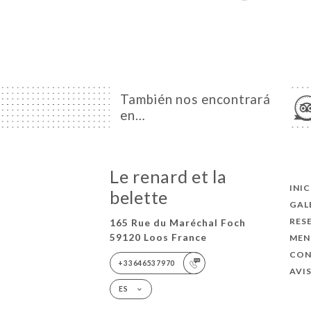
También nos encontrará
en…
Le renard et la
INI
belette
GAL
RES
165 Rue du Maréchal Foch
59120 Loos France
MEN
CO
+33646537970
AVI
ES