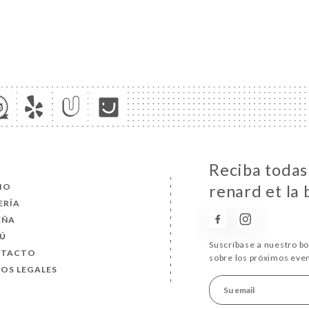
Reciba todas 
CIO
renard et la 
ERÍA
EÑA
Ú
Suscríbase a nuestro b
NTACTO
sobre los próximos eve
SOS LEGALES