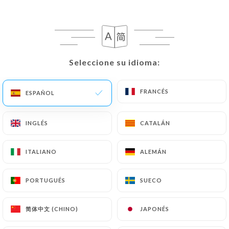
RESEÑA 181
CRÊPES & GALETTES
Seleccione su idioma:
Seleccione su idioma:
165 Rue Du Maréchal Foch
59120 Loos France
FRANCÉS
FRANCÉS
ESPAÑOL
ESPAÑOL
INGLÉS
INGLÉS
CATALÁN
CATALÁN
ITALIANO
ITALIANO
ALEMÁN
ALEMÁN
PORTUGUÉS
PORTUGUÉS
SUECO
SUECO
简体中文 (CHINO)
简体中文 (CHINO)
JAPONÉS
JAPONÉS
¿Quiénes somos?