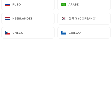
RUSO
RUSO
ÁRABE
ÁRABE
한국어 (COREANO)
한국어 (COREANO)
NEERLANDÉS
NEERLANDÉS
Bienvenue dans notre crêperie et
galetterie, où nous vous invitons à
CHECO
CHECO
GRIEGO
GRIEGO
découvrir l'authenticité de la cuisine
bretonne traditionnelle. Situé dans un
cadre chaleureux, notre établissement
propose une variété de crêpes sucrées
et galettes salées, préparées avec soin
et passion selon des recettes
traditionnelles. Des crêpes sucrées, de
fruits frais et de crème chantilly aux
galettes salées avec des combinaisons
de garnitures alléchantes, nous offrons
une expérience culinaire mémorable