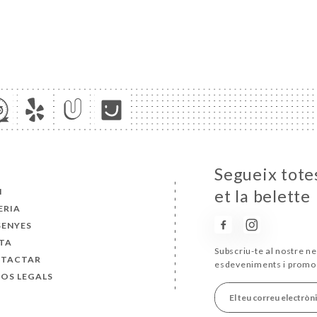
Segueix totes
I
et la belette
ERIA
SENYES
TA
Subscriu-te al nostre ne
TACTAR
esdeveniments i promo
SOS LEGALS