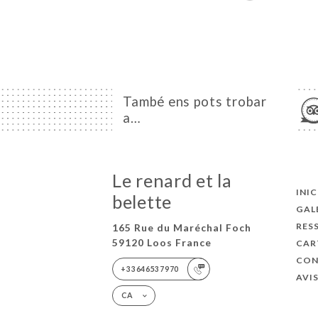
També ens pots trobar
a…
Le renard et la
INIC
belette
GAL
RES
165 Rue du Maréchal Foch
59120 Loos France
CAR
CON
+33646537970
AVI
CA