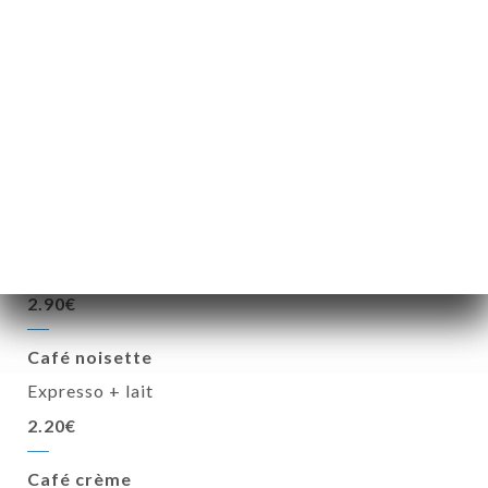
Expresso
1.90€
Expresso décafeiné
2.00€
Double Expresso
3.50€
Café allongé
2.90€
Café noisette
Expresso + lait
2.20€
Café crème