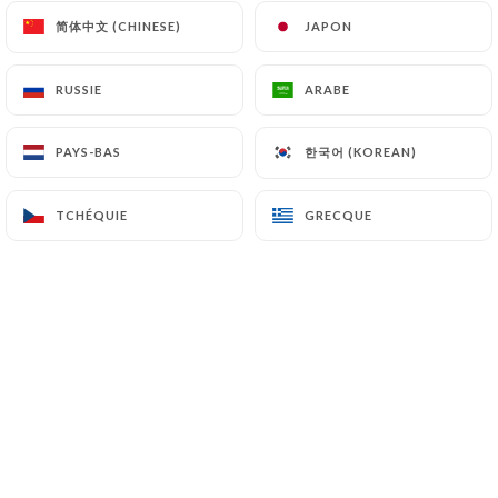
简体中文 (CHINESE)
简体中文 (CHINESE)
JAPON
JAPON
RUSSIE
RUSSIE
ARABE
ARABE
SUPPLÉMENTS
Œuf
한국어 (KOREAN)
한국어 (KOREAN)
PAYS-BAS
PAYS-BAS
1.50€
TCHÉQUIE
TCHÉQUIE
GRECQUE
GRECQUE
Fromages
2.00€
Légumes, fruits
2.00€
Jambon, lard, andouille
2.00€
Saumon