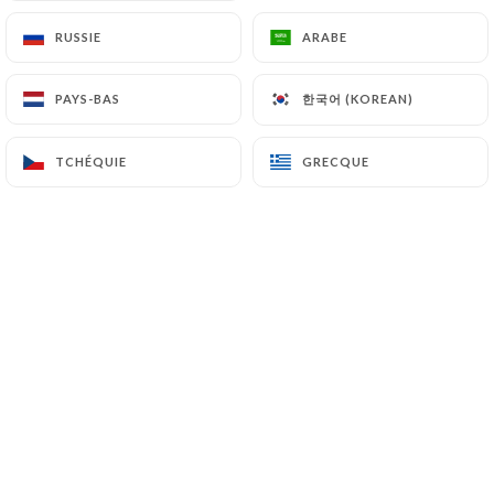
RUSSIE
RUSSIE
ARABE
ARABE
Bienvenue dans notre crêperie et
한국어 (KOREAN)
한국어 (KOREAN)
PAYS-BAS
PAYS-BAS
galetterie, où nous vous invitons à
découvrir l'authenticité de la cuisine
TCHÉQUIE
TCHÉQUIE
GRECQUE
GRECQUE
bretonne traditionnelle. Situé dans un
cadre chaleureux, notre établissement
propose une variété de crêpes sucrées
et galettes salées, préparées avec soin
et passion selon des recettes
traditionnelles. Des crêpes sucrées, de
fruits frais et de crème chantilly aux
galettes salées avec des combinaisons
de garnitures alléchantes, nous offrons
une expérience culinaire mémorable