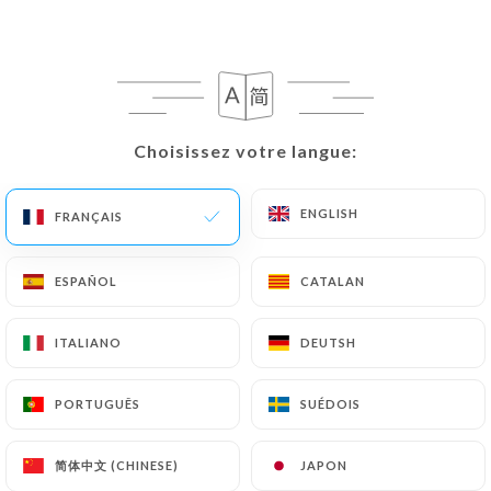
181 AVIS
CRÊPES & GALETTES
Choisissez votre langue:
Choisissez votre langue:
165 Rue Du Maréchal Foch
59120 Loos France
ENGLISH
ENGLISH
FRANÇAIS
FRANÇAIS
ESPAÑOL
ESPAÑOL
CATALAN
CATALAN
ITALIANO
ITALIANO
DEUTSH
DEUTSH
PORTUGUÊS
PORTUGUÊS
SUÉDOIS
SUÉDOIS
简体中文 (CHINESE)
简体中文 (CHINESE)
JAPON
JAPON
Qui sommes nous?