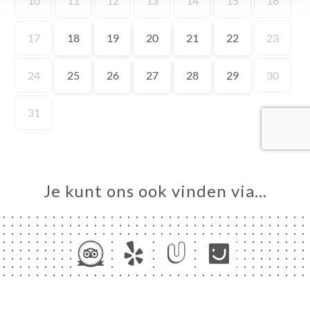
ME
VEREN
ERIJ
IEW
NU
TACT
Je kunt ons ook vinden via…