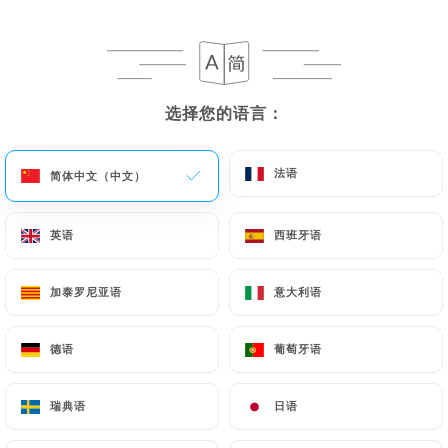
181 评论
CRÊPES & GALETTES
选择您的语言：
选择您的语言：
165 Rue Du Maréchal Foch
59120 Loos France
法语
法语
简体中文（中文）
简体中文（中文）
英语
英语
西班牙语
西班牙语
加泰罗尼亚语
加泰罗尼亚语
意大利语
意大利语
德语
德语
葡萄牙语
葡萄牙语
瑞典语
瑞典语
日语
日语
餐厅简介