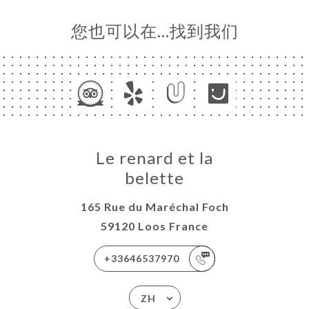
您也可以在…找到我们
Le renard et la
belette
165 Rue du Maréchal Foch
59120 Loos France
+33646537970
ZH