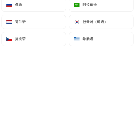
俄语
俄语
阿拉伯语
阿拉伯语
荷兰语
荷兰语
한국어（韩语）
한국어（韩语）
Bienvenue dans notre crêperie et
galetterie, où nous vous invitons à
捷克语
捷克语
希腊语
希腊语
découvrir l'authenticité de la cuisine
bretonne traditionnelle. Situé dans un
cadre chaleureux, notre établissement
propose une variété de crêpes sucrées
et galettes salées, préparées avec soin
et passion selon des recettes
traditionnelles. Des crêpes sucrées, de
fruits frais et de crème chantilly aux
galettes salées avec des combinaisons
de garnitures alléchantes, nous offrons
une expérience culinaire mémorable