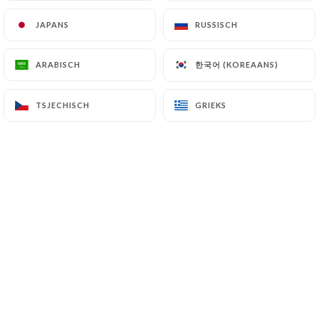
JAPANS
JAPANS
RUSSISCH
RUSSISCH
Bienvenue dans notre crêperie et
한국어 (KOREAANS)
한국어 (KOREAANS)
ARABISCH
ARABISCH
galetterie, où nous vous invitons à
découvrir l'authenticité de la cuisine
TSJECHISCH
TSJECHISCH
GRIEKS
GRIEKS
bretonne traditionnelle. Situé dans un
cadre chaleureux, notre établissement
propose une variété de crêpes sucrées
et galettes salées, préparées avec soin
et passion selon des recettes
traditionnelles. Des crêpes sucrées, de
fruits frais et de crème chantilly aux
galettes salées avec des combinaisons
de garnitures alléchantes, nous offrons
une expérience culinaire mémorable