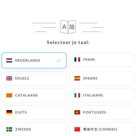
181 REVIEW
CRÊPES & GALETTES
Selecteer je taal:
Selecteer je taal:
165 Rue Du Maréchal Foch
59120 Loos France
FRANS
FRANS
NEDERLANDS
NEDERLANDS
ENGELS
ENGELS
SPAANS
SPAANS
CATALAANS
CATALAANS
ITALIAANS
ITALIAANS
DUITS
DUITS
PORTUGEES
PORTUGEES
简体中文 (CHINEES)
简体中文 (CHINEES)
ZWEEDS
ZWEEDS
Wie zijn wij?