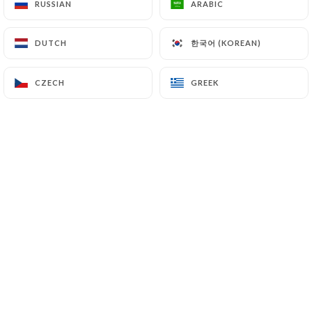
RUSSIAN
RUSSIAN
ARABIC
ARABIC
한국어 (KOREAN)
한국어 (KOREAN)
DUTCH
DUTCH
Bienvenue dans notre crêperie et
galetterie, où nous vous invitons à
CZECH
CZECH
GREEK
GREEK
découvrir l'authenticité de la cuisine
bretonne traditionnelle. Situé dans un
cadre chaleureux, notre établissement
propose une variété de crêpes sucrées
et galettes salées, préparées avec soin
et passion selon des recettes
traditionnelles. Des crêpes sucrées, de
fruits frais et de crème chantilly aux
galettes salées avec des combinaisons
de garnitures alléchantes, nous offrons
une expérience culinaire mémorable