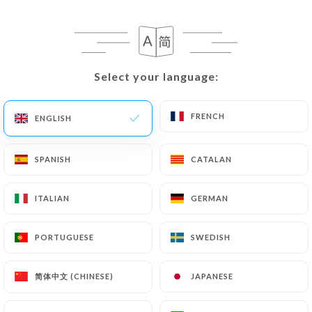
181 REVIEW
CRÊPES & GALETTES
Select your language:
Select your language:
165 Rue Du Maréchal Foch
59120 Loos France
FRENCH
FRENCH
ENGLISH
ENGLISH
SPANISH
SPANISH
CATALAN
CATALAN
ITALIAN
ITALIAN
GERMAN
GERMAN
PORTUGUESE
PORTUGUESE
SWEDISH
SWEDISH
简体中文 (CHINESE)
简体中文 (CHINESE)
JAPANESE
JAPANESE
Who are we?