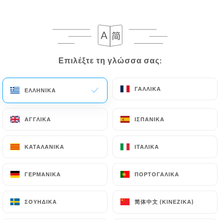
181 ΑΞΙΟΛΌΓΗΣΗ
CRÊPES & GALETTES
Επιλέξτε τη γλώσσα σας:
Επιλέξτε τη γλώσσα σας:
165 Rue Du Maréchal Foch
59120 Loos France
ΓΑΛΛΙΚΆ
ΓΑΛΛΙΚΆ
ΕΛΛΗΝΙΚΆ
ΕΛΛΗΝΙΚΆ
ΑΓΓΛΙΚΆ
ΑΓΓΛΙΚΆ
ΙΣΠΑΝΙΚΆ
ΙΣΠΑΝΙΚΆ
ΚΑΤΑΛΑΝΙΚΆ
ΚΑΤΑΛΑΝΙΚΆ
ΙΤΑΛΙΚΆ
ΙΤΑΛΙΚΆ
ΓΕΡΜΑΝΙΚΆ
ΓΕΡΜΑΝΙΚΆ
ΠΟΡΤΟΓΑΛΙΚΆ
ΠΟΡΤΟΓΑΛΙΚΆ
简体中文 (ΚΙΝΈΖΙΚΑ)
简体中文 (ΚΙΝΈΖΙΚΑ)
ΣΟΥΗΔΙΚΆ
ΣΟΥΗΔΙΚΆ
Ποιοι είμαστε;