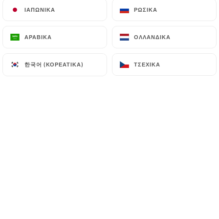
ΙΑΠΩΝΙΚΆ
ΙΑΠΩΝΙΚΆ
ΡΩΣΙΚΆ
ΡΩΣΙΚΆ
ΑΡΑΒΙΚΆ
ΑΡΑΒΙΚΆ
ΟΛΛΑΝΔΙΚΆ
ΟΛΛΑΝΔΙΚΆ
Bienvenue dans notre crêperie et
galetterie, où nous vous invitons à
한국어 (ΚΟΡΕΆΤΙΚΑ)
한국어 (ΚΟΡΕΆΤΙΚΑ)
ΤΣΈΧΙΚΑ
ΤΣΈΧΙΚΑ
découvrir l'authenticité de la cuisine
bretonne traditionnelle. Situé dans un
cadre chaleureux, notre établissement
propose une variété de crêpes sucrées
et galettes salées, préparées avec soin
et passion selon des recettes
traditionnelles. Des crêpes sucrées, de
fruits frais et de crème chantilly aux
galettes salées avec des combinaisons
de garnitures alléchantes, nous offrons
une expérience culinaire mémorable