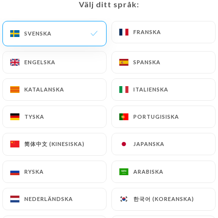
Välj ditt språk:
Välj ditt språk:
SV
MENY
FRANSKA
FRANSKA
SVENSKA
SVENSKA
ENGELSKA
ENGELSKA
SPANSKA
SPANSKA
/
HEM
KONTAKT
KATALANSKA
KATALANSKA
ITALIENSKA
ITALIENSKA
Kontakt
TYSKA
TYSKA
PORTUGISISKA
PORTUGISISKA
简体中文 (KINESISKA)
简体中文 (KINESISKA)
JAPANSKA
JAPANSKA
RYSKA
RYSKA
ARABISKA
ARABISKA
Le renard et la belette
한국어 (KOREANSKA)
한국어 (KOREANSKA)
NEDERLÄNDSKA
NEDERLÄNDSKA