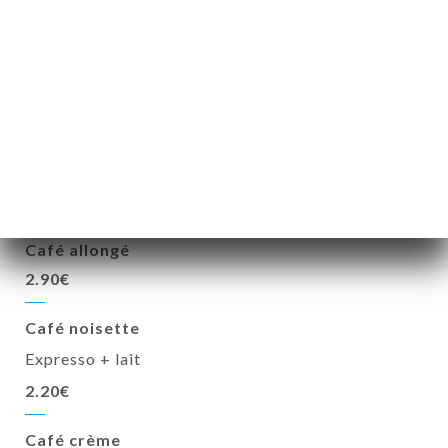
Expresso
1.90€
Expresso décafeiné
2.00€
Double Expresso
3.50€
Café allongé
2.90€
Café noisette
Expresso + lait
2.20€
Café crème