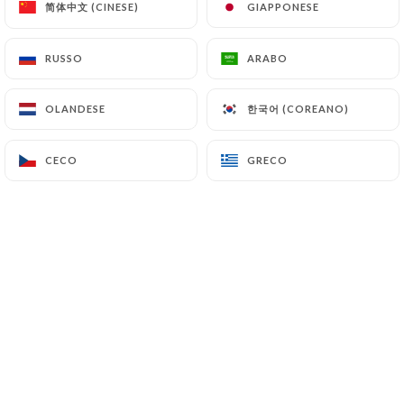
简体中文 (CINESE)
简体中文 (CINESE)
GIAPPONESE
GIAPPONESE
RUSSO
RUSSO
ARABO
ARABO
SUPPLÉMENTS
한국어 (COREANO)
한국어 (COREANO)
OLANDESE
OLANDESE
Œuf
1.50€
CECO
CECO
GRECO
GRECO
Fromages
2.00€
Légumes, fruits
2.00€
Jambon, lard, andouille
2.00€
Saumon